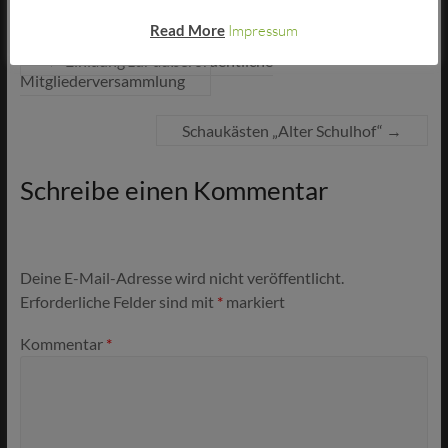
Read More
Impressum
←
Einlaung zur außerordentliche
Mitgliederversammlung
Schaukästen „Alter Schulhof“
→
Schreibe einen Kommentar
Deine E-Mail-Adresse wird nicht veröffentlicht.
Erforderliche Felder sind mit
*
markiert
Kommentar
*