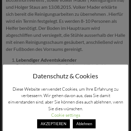
und Holger Staus am 13.08.2015. Volker Mader erklärte
sich bereit die Reinigungsarbeiten zu übernehmen . Hierfür
wird ein Termin festgelegt. Es werden 8-10 Personen als
Helfer benötigt. Der Boden im Hauptraum wird
abgeschliffen und versiegelt, die Stühle ausserhalb der Halle
mit einen Reinigungsschaum gesäubert, anschließend wird
der Fußboden des Vorraums gereinigt.
Lebendiger Adventskalender
Projektleitung: Angelika Becker erklärt die Idee
des“lebendigen Adventskalenders“ für die Bürger von
Datenschutz & Cookies
Bottenhorn.
Diese Website verwendet Cookies, um Ihre Erfahrung zu
Über das Gemeindeblatt ( Meldeschluss 15.09.2015) und
verbessern. Wir gehen davon aus, dass Sie damit
ggf. Oi Bleedche bzw einen Aushang wird eine
einverstanden sind, aber Sie können dies auch ablehnen, wenn
Interessenabfrage stattfinden.
Sie dies wünschen.
Cookie settings
Elch
14. August 2015
Allgemein
AKZEPTIEREN
Ablehnen
Keine Kommentare