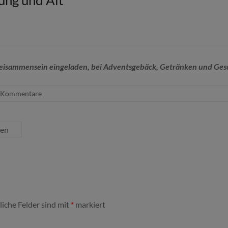
ung und Alt
eisammensein eingeladen, bei Adventsgebäck, Getränken und Gesc
 Kommentare
sen
liche Felder sind mit
*
markiert