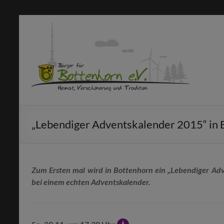
Zum
Inhalt
Bürger
springen
für
Bottenhorn
e.V.
Machen
„Lebendiger Adventskalender 2015“ in 
statt
meckern!
Zum Ersten mal wird in Bottenhorn ein „Lebendiger Adve
bei einem echten Adventskalender.