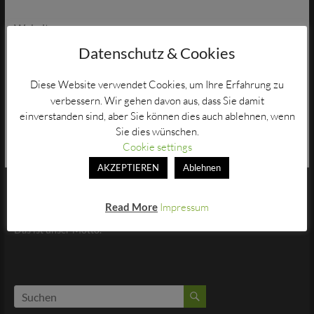
Website
Datenschutz & Cookies
Diese Website verwendet Cookies, um Ihre Erfahrung zu
verbessern. Wir gehen davon aus, dass Sie damit
einverstanden sind, aber Sie können dies auch ablehnen, wenn
Sie dies wünschen.
Cookie settings
AKZEPTIEREN
Ablehnen
Machen statt meckern!
Read More
Impressum
Das ist unser Motto.