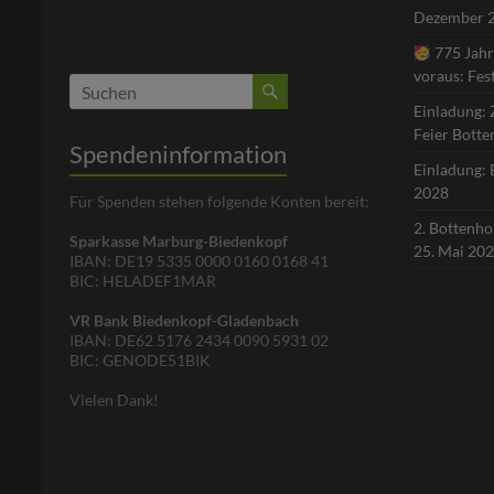
Dezember 
775 Jahr
voraus: Fes
Einladung: 
Feier Bott
Spendeninformation
Einladung: 
2028
Für Spenden stehen folgende Konten bereit:
2. Bottenh
Sparkasse Marburg-Biedenkopf
25. Mai 20
IBAN: DE19 5335 0000 0160 0168 41
BIC: HELADEF1MAR
VR Bank Biedenkopf-Gladenbach
IBAN: DE62 5176 2434 0090 5931 02
BIC: GENODE51BIK
Vielen Dank!