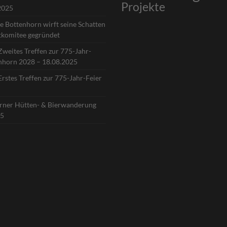
Projekte
2025
e Bottenhorn wirft seine Schatten
tkomitee gegründet
Zweites Treffen zur 775-Jahr-
enhorn 2028 – 18.08.2025
Erstes Treffen zur 775-Jahr-Feier
orner Hütten- & Bierwanderung
25