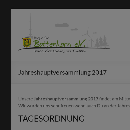
Zum
Inhalt
Bürger
springen
für
Bottenhorn
e.V.
Machen
Jahreshauptversammlung 2017
statt
meckern!
Unsere
Jahreshauptversammlung 2017
findet am Mitt
Wir würden uns sehr freuen wenn auch Du an der Jahre
TAGESORDNUNG