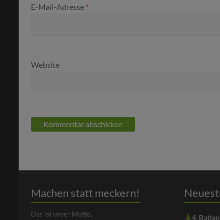
E-Mail-Adresse
*
Website
Machen statt meckern!
Neuest
Das ist unser Motto.
4. Botte