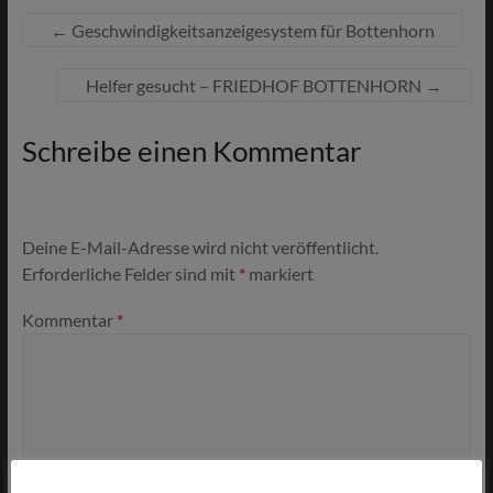
←
Geschwindigkeitsanzeigesystem für Bottenhorn
Helfer gesucht – FRIEDHOF BOTTENHORN
→
Schreibe einen Kommentar
Deine E-Mail-Adresse wird nicht veröffentlicht.
Erforderliche Felder sind mit
*
markiert
Kommentar
*