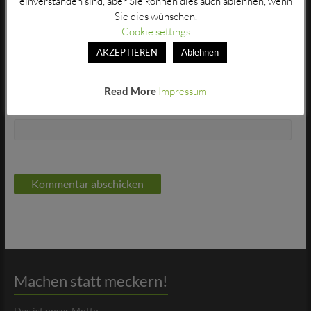
einverstanden sind, aber Sie können dies auch ablehnen, wenn
Sie dies wünschen.
Cookie settings
E-Mail-Adresse
*
AKZEPTIEREN
Ablehnen
Read More
Impressum
Website
Machen statt meckern!
Das ist unser Motto.