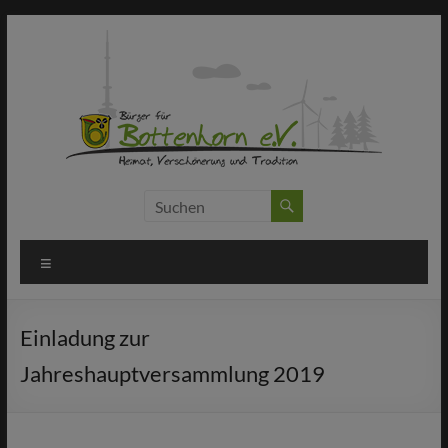
Zum
Inhalt
springen
Bürger
für
Menü
Bottenhorn
e.V.
Einladung zur
Machen
Jahreshauptversammlung 2019
statt
meckern!