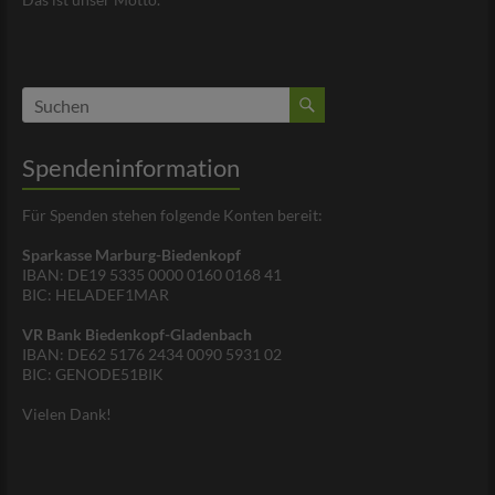
Spendeninformation
Für Spenden stehen folgende Konten bereit:
Sparkasse Marburg-Biedenkopf
IBAN: DE19 5335 0000 0160 0168 41
BIC: HELADEF1MAR
VR Bank Biedenkopf-Gladenbach
IBAN: DE62 5176 2434 0090 5931 02
BIC: GENODE51BIK
Vielen Dank!