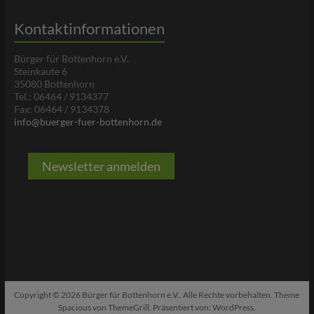
Kontaktinformationen
Bürger für Bottenhorn e.V.
Steinkaute 6
35080 Bottenhorn
Tel.: 06464 / 9134377
Fax: 06464 / 9134378
info@buerger-fuer-bottenhorn.de
Newsletter anmelden
Copyright © 2026
Bürger für Bottenhorn e.V.
. Alle Rechte vorbehalten. Theme
Spacious
von ThemeGrill. Präsentiert von:
WordPress
.