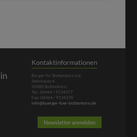
Kontaktinformationen
in
Bürger für Bottenhorn e.V.
Steinkaute 6
35080 Bottenhorn
Tel.: 06464 / 9134377
Fax: 06464 / 9134378
info@buerger-fuer-bottenhorn.de
Newsletter anmelden