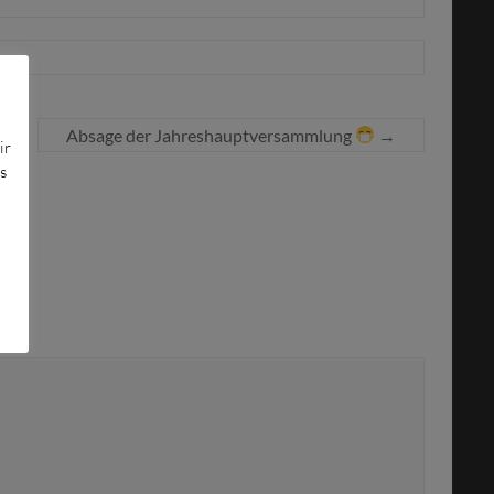
Absage der Jahreshauptversammlung
→
ir
s