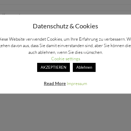
e Kommentare
Datenschutz & Cookies
9
iese Website verwendet Cookies, um Ihre Erfahrung zu verbessern. W
gehen davon aus, dass Sie damit einverstanden sind, aber Sie können die
auch ablehnen, wenn Sie dies wünschen.
Cookie settings
AKZEPTIEREN
Ablehnen
liche Felder sind mit
*
markiert
Read More
Impressum