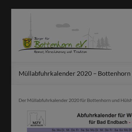
Zum
Inhalt
Bürger
springen
für
Bottenhorn
e.V.
Machen
Müllabfuhrkalender 2020 – Bottenhorn
statt
meckern!
Der Müllabfuhrkalender 2020 für Bottenhorn und Hülsh