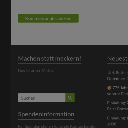
Machen statt meckern!
Neuest
Das ist unser Motto.
4. Botte
Dezember 
775 Jahr
voraus: Fes
Einladung: 
Feier Bott
Spendeninformation
Einladung: 
2028
Für Spenden stehen folgende Konten bereit: