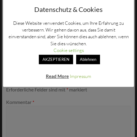
Datenschutz & Cookies
←
Wanderbänke Bottenhorn
Diese Website verwendet Cookies, um Ihre Erfahrung zu
verbessern. Wir gehen davon aus, dass Sie damit
einverstanden sind, aber Sie können dies auch ablehnen, wenn
Infoabend Glasfaserausbau in Bottenhorn
→
Sie dies wünschen.
Cookie settings
Schreibe einen Kommentar
AKZEPTIEREN
Ablehnen
Read More
Impressum
Deine E-Mail-Adresse wird nicht veröffentlicht.
Erforderliche Felder sind mit
*
markiert
Kommentar
*