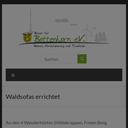
Zum
Inhalt
springen
Bürger
für
Menü
Bottenhorn
e.V.
Waldsofas errichtet
Machen
statt
meckern!
An den 4 Wanderhütten (Höllekrappen, Freien Berg,