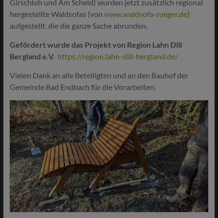
Girschloh und Am Scheid) wurden jetzt zusätzlich regional
hergestellte Waldsofas (von
www.waldsofa-rueger.de
)
aufgestellt, die die ganze Sache abrunden.
Gefördert wurde das Projekt von Region Lahn Dill
Bergland e.V.
https://region.lahn-dill-bergland.de/
Vielen Dank an alle Beteiligten und an den Bauhof der
Gemeinde Bad Endbach für die Vorarbeiten.