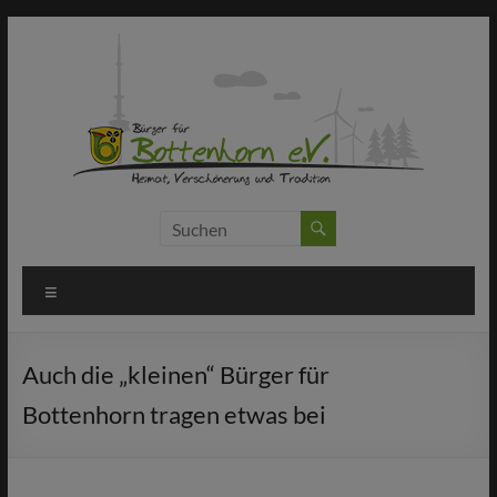
Zum
Inhalt
springen
Bürger
für
Menü
Bottenhorn
e.V.
Auch die „kleinen“ Bürger für
Machen
Bottenhorn tragen etwas bei
statt
meckern!