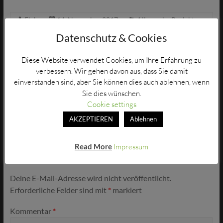
Elch
14. November 2017
Allgemein
,
Projekte
Keine Kommentare
Datenschutz & Cookies
Diese Website verwendet Cookies, um Ihre Erfahrung zu
←
Auch die „kleinen“ Bürger für Bottenhorn tragen
verbessern. Wir gehen davon aus, dass Sie damit
etwas bei
einverstanden sind, aber Sie können dies auch ablehnen, wenn
Sie dies wünschen.
Cookie settings
BOTTENHORN GLÜHWEINTASSE
→
AKZEPTIEREN
Ablehnen
Schreibe einen Kommentar
Read More
Impressum
Deine E-Mail-Adresse wird nicht veröffentlicht.
Erforderliche Felder sind mit
*
markiert
Kommentar
*